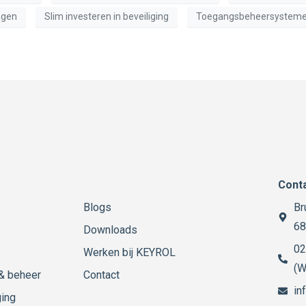
agen
Slim investeren in beveiliging
Toegangsbeheersystem
Menu
Cont
Blogs
Br
68
Downloads
02
Werken bij KEYROL
(W
 & beheer
Contact
in
ging