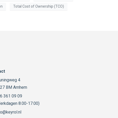
en
Total Cost of Ownership (TCO)
act
uningweg 4
27 BM Arnhem
6 361 09 09
erkdagen 8.00-17.00)
fo@keyrol.nl