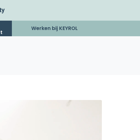
ty
Werken bij KEYROL
t