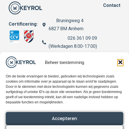
Contact
Bruningweg 4
Certificering:
6827 BM Arnhem
026 361 09 09
(Werkdagen 8.00-17.00)
info@keyrol.nl
Beheer toestemming
Openingstijden winkel
Om de beste ervaringen te bieden, gebruiken wij technologieën zoals
Werkdagen 13.00-17.00
cookies om informatie over je apparaat op te slaan en/of te raadplegen.
Door in te stemmen met deze technologieën kunnen wij gegevens zoals
surfgedrag of unieke ID's op deze site verwerken. Als je geen toestemming
geeft of uw toestemming intrekt, kan dit een nadelige invloed hebben op
bepaalde functies en mogelijkheden.
© 2025 Keyrol – Alle rechten voorbehouden
Accepteren
Powered by
MerkVisie
(an
Optmzr
brand)