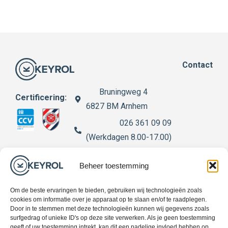
Contact
Bruningweg 4
Certificering:
6827 BM Arnhem
026 361 09 09
(Werkdagen 8.00-17.00)
info@keyrol.nl
Beheer toestemming
Openingstijden winkel
Om de beste ervaringen te bieden, gebruiken wij technologieën zoals
Werkdagen 13.00-17.00
cookies om informatie over je apparaat op te slaan en/of te raadplegen.
Door in te stemmen met deze technologieën kunnen wij gegevens zoals
surfgedrag of unieke ID's op deze site verwerken. Als je geen toestemming
geeft of uw toestemming intrekt, kan dit een nadelige invloed hebben op