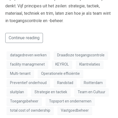
denkt. Vijf principes uit het zeilen: strategie, tactiek,
materiaal, techniek en trim, laten zien hoe je als team wint
in toegangscontrole en -beheer.
Continue reading
datagedreven werken
Draadloze toegangscontrole
facility managmenet
KEYROL
Klantrelaties
Multi-tenant
Operationele efficiëntie
Preventief onderhoud
Randstad
Roitterdam
sluitplan
Strategie en tactiek
Team en Cultuur
Toegangsbeheer
Topsport en ondernemen
total cost of owndership
Vastgoedbeheer