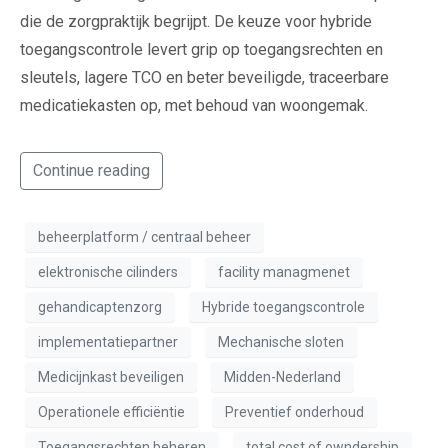
die de zorgpraktijk begrijpt. De keuze voor hybride
toegangscontrole levert grip op toegangsrechten en
sleutels, lagere TCO en beter beveiligde, traceerbare
medicatiekasten op, met behoud van woongemak.
Continue reading
beheerplatform / centraal beheer
elektronische cilinders
facility managmenet
gehandicaptenzorg
Hybride toegangscontrole
implementatiepartner
Mechanische sloten
Medicijnkast beveiligen
Midden-Nederland
Operationele efficiëntie
Preventief onderhoud
Toegangsrechten beheren
total cost of owndership