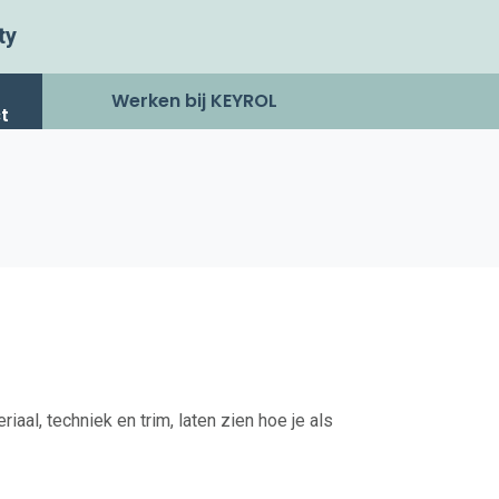
ty
Werken bij KEYROL
t
riaal, techniek en trim, laten zien hoe je als