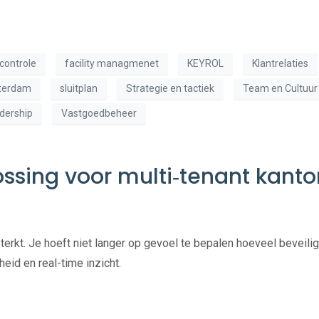
controle
facility managmenet
KEYROL
Klantrelaties
tterdam
sluitplan
Strategie en tactiek
Team en Cultuur
ndership
Vastgoedbeheer
sing voor multi‑tenant kanto
terkt. Je hoeft niet langer op gevoel te bepalen hoeveel beveili
heid en real-time inzicht.