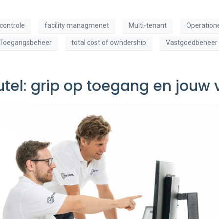
controle
facility managmenet
Multi-tenant
Operatione
Toegangsbeheer
total cost of owndership
Vastgoedbeheer
utel: grip op toegang en jouw