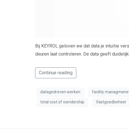
Bij KEYROL geloven we dat data je intuïtie vers
deuren laat controleren. De data geeft duidelijk
Continue reading
datagedreven werken
facility managmene
total cost of owndership
Vastgoedbeheer