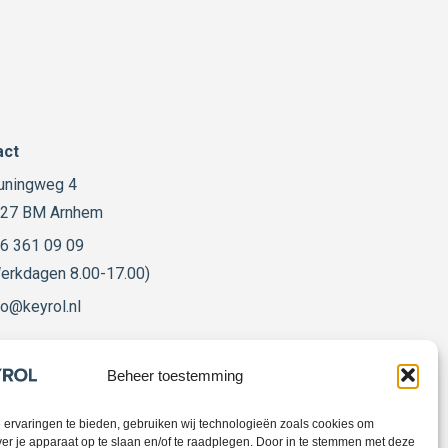
act
uningweg 4
27 BM Arnhem
6 361 09 09
erkdagen 8.00-17.00)
fo@keyrol.nl
ngstijden winkel
Beheer toestemming
agen 13.00-17.00
ervaringen te bieden, gebruiken wij technologieën zoals cookies om
ver je apparaat op te slaan en/of te raadplegen. Door in te stemmen met deze