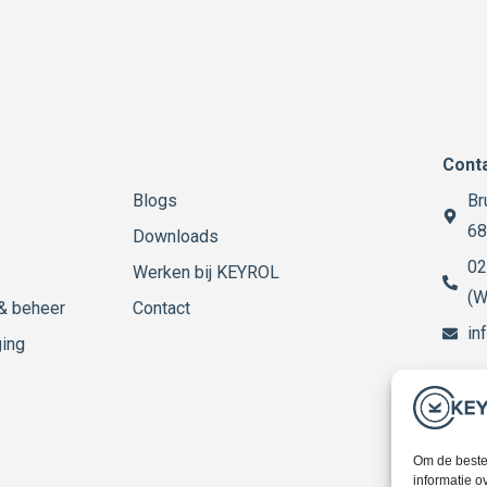
Menu
Cont
Blogs
Br
68
Downloads
02
Werken bij KEYROL
(W
 & beheer
Contact
in
ging
Openi
Werkd
Om de beste 
informatie o