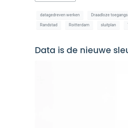
datagedreven werken
Draadloze toegangs
Randstad
Roitterdam
sluitplan
Data is de nieuwe sle