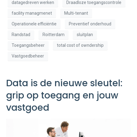
datagedreven werken
Draadloze toegangscontrole
facility managmenet
Multi-tenant
Operationele efficiëntie
Preventief onderhoud
Randstad
Roitterdam
sluitplan
Toegangsbeheer
total cost of owndership
Vastgoedbeheer
Data is de nieuwe sleutel:
grip op toegang en jouw
vastgoed